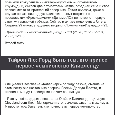
прямыми конкурентами - екатеринбургским «Локомотивом-
Изумруд» и, сыграв два пятисетовых матча, оградили себя и своё
первое место от притязаний соперника. Таким образом, даже в
случае поражения в двух заключительных встречах с
ярославским «Ярославичем» «Динамо-ЛО» не потеряет первую
строчку турнирной таблицы. Сейчас в активе подопечных Олега
Согрина 99 очков, у идущего вторым «Локомотива-Изумруд» - 93.
«Динамо-ЛО» - «Локомотив-Изумруд» - 2:3 (24:26, 21:25, 25:18,
25:22, 12:15).
Второй матч
Тайрон Лю: Горд быть тем, кто принес
первое чемпионство Кливленду
Специалист возглавил «Кавальерс» по ходу сезона, сменив на
этом посту экс-наставника сборной России Дэвида Блатта, и
привел команду к победе менее чем за полгода.
- Я хочу поблагодарить весь штат Огайо и Кливленд, - цитирует
Cleveland.com Лю. - Мы сделали это, выложившись на максимум.
Я просто горд быть тем, кто принес вам первое чемпионство.