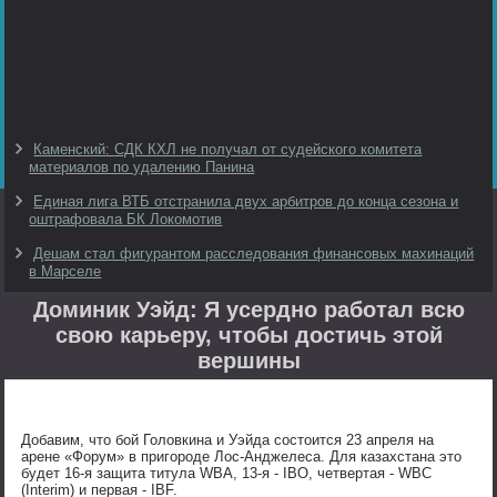
Каменский: СДК КХЛ не получал от судейского комитета
материалов по удалению Панина
Единая лига ВТБ отстранила двух арбитров до конца сезона и
оштрафовала БК Локомотив
Дешам стал фигурантом расследования финансовых махинаций
в Марселе
Доминик Уэйд: Я усердно работал всю
свою карьеру, чтобы достичь этой
вершины
Добавим, что бой Головкина и Уэйда состоится 23 апреля на
арене «Форум» в пригороде Лос-Анджелеса. Для казахстана это
будет 16-я защита титула WBA, 13-я - IBO, четвертая - WBC
(Interim) и первая - IBF.