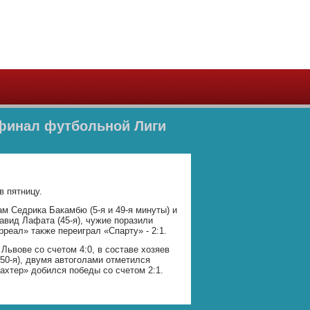
уфинал футбольной Лиги
в пятницу.
ам Седрика Бакамбю (5-я и 49-я минуты) и
авид Лафата (45-я), чужие поразили
рреал» также переиграл «Спарту» - 2:1.
Львове со счетом 4:0, в составе хозяев
(50-я), двумя автоголами отметился
ахтер» добился победы со счетом 2:1.