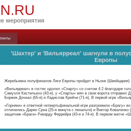
AN.RU
е мероприятия
НТАКТЫ
'Шахтер' и 'Вильярреал' шагнули в пол
Европы
Жеребьевка полуфиналов Лиги Европы пройдет в Ньоне (Швейцария) 
«Вильярреал» в гостях одолел «Спарту» со счетом 4:2 благодаря гол
Самуэля Кастильехо (43-я), у «Спарты» мяч в свои ворота отправил Д
Боржек Дочкал (65-я) и Ладислав Крейчи (71-я), В первой игре «Вилья
«Горняки» в ответной четвертьфинальной игре разгромили «Брагу» во 
отличились Дарио Срна (25-я минута с пенальти) и Виктор Коваленко 
защитник «Браги» Рикарду Феррейра (43-я и 74-я). В первом матче «Ш