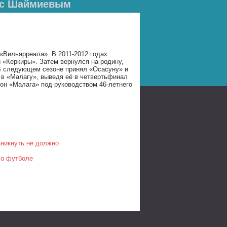
ь с Шаймиевым
«Вильярреала». В 2011-2012 годах
 «Керкиры». Затем вернулся на родину,
 В следующем сезоне принял «Осасуну» и
 в «Малагу», выведя её в четвертьфинал
он «Малага» под руководством 46-летнего
зникнуть не должно
 о футболе