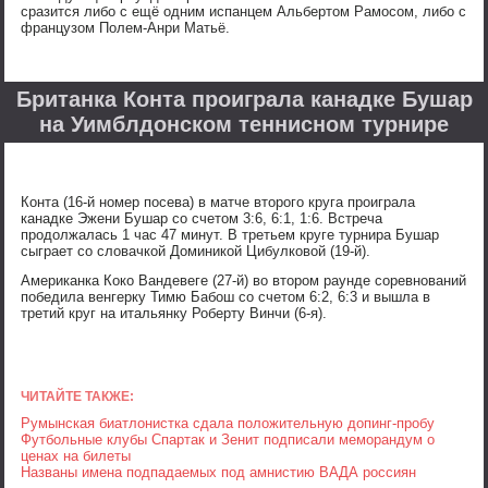
сразится либо с ещё одним испанцем Альбертом Рамосом, либо с
французом Полем-Анри Матьё.
Британка Конта проиграла канадке Бушар
на Уимблдонском теннисном турнире
Конта (16-й номер посева) в матче второго круга проиграла
канадке Эжени Бушар со счетом 3:6, 6:1, 1:6. Встреча
продолжалась 1 час 47 минут. В третьем круге турнира Бушар
сыграет со словачкой Доминикой Цибулковой (19-й).
Американка Коко Вандевеге (27-й) во втором раунде соревнований
победила венгерку Тимю Бабош со счетом 6:2, 6:3 и вышла в
третий круг на итальянку Роберту Винчи (6-я).
ЧИТАЙТЕ ТАКЖЕ:
Румынская биатлонистка сдала положительную допинг-пробу
Футбольные клубы Спартак и Зенит подписали меморандум о
ценах на билеты
Названы имена подпадаемых под амнистию ВАДА россиян