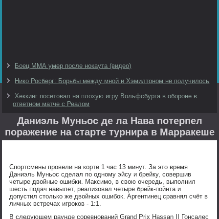
Боец ММА умер после нокаута (видео)
Нико Росберг: Борьбы между мной и Хэмилтоном не получилось
Хеккинг посетовал на плохую игру Вольфсбурга в обороне в
ответном матче с Реалом
Даниэль Муньос де ла Нава потерпел
поражение на старте турнира в Марракеше
Спортсмены провели на корте 1 час 13 минут. За это время
Даниэль Муньос сделал по одному эйсу и брейку, совершив
четыре двойные ошибки. Максимо, в свою очередь, выполнил
шесть подач навылет, реализовал четыре брейк-пойнта и
допустил столько же двойных ошибок. Аргентинец сравнял счёт в
личных встречах игроков - 1:1.
В следующем раунде соревнований Grand Prix Hassan II Гонсалес