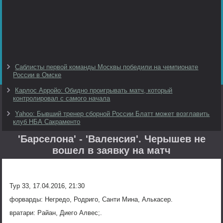
Саблисты первой команды Москвы победили на чемпионате
России в Омске
Карлос Арройо: Обидно проигрывать матч, который
контролировал с самого начала
Yahoo: Бывший тренер сборной России Блатт может возглавить
клуб НБА Сакраменто
'Барселона' - 'Валенсия'. Черышев не
вошел в заявку на матч
Тур 33, 17.04.2016, 21:30
форварды: Негредо, Родриго, Санти Мина, Алькасер.
вратари: Райан, Диего Алвес;.