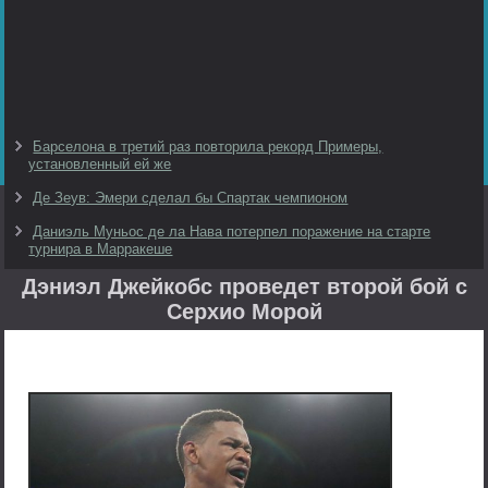
Барселона в третий раз повторила рекорд Примеры,
установленный ей же
Де Зеув: Эмери сделал бы Спартак чемпионом
Даниэль Муньос де ла Нава потерпел поражение на старте
турнира в Марракеше
Дэниэл Джейкобс проведет второй бой с
Серхио Морой