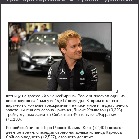
В
пятницу на трассе «Хоккенхаймринг» Росберг проехал один из
своих кругов за 1 минуту 15,517 секунды. Вторым стал его
партнер по команде трехкратный чемпион мира и лидер личного
зачета нынешнего сезона британец Льюис Хэмилтон (+0,326).
Тройку лучших замкнул Себастьян Феттель из «Феррари»
(+1,150).
Российский пилот «Торо Россо» Даниил Квят (+2,491) показал
девятое время, опередив своего напарника испанца Карлоса
Сайнса-младшего (+2,527), ставшего десятым.