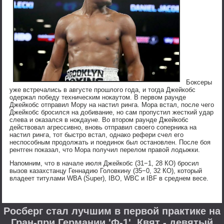
Боксеры
уже встречались в августе прошлого года, и тогда Джейкобс
одержал победу техническим нокаутом. В первом раунде
Джейкобс отправил Мору на настил ринга. Мора встал, после чего
Джейкобс бросился на добивание, но сам пропустил жесткий удар
слева и оказался в нокдауне. Во втором раунде Джейкобс
действовал агрессивно, вновь отправил своего соперника на
настил ринга, тот быстро встал, однако рефери счел его
неспособным продолжать и поединок был остановлен. После боя
рентген показал, что Мора получил перелом правой лодыжки.
Напомним, что в начале июля Джейкобс (31−1, 28 КО) бросил
вызов казахстанцу Геннадию Головкину (35−0, 32 КО), который
владеет титулами WBA (Super), IBO, WBC и IBF в среднем весе.
Росберг стал лучшим в первой практике на
Гран-при Германии 'Ф-1', Квят - девятый