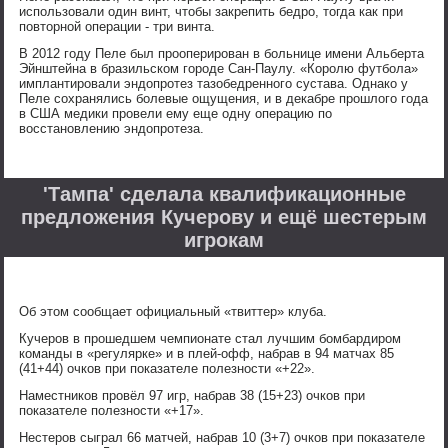
использовали один винт, чтобы закрепить бедро, тогда как при
повторной операции - три винта.
В 2012 году Пеле был прооперирован в больнице имени Альберта
Эйнштейна в бразильском городе Сан-Паулу. «Королю футбола»
имплантировали эндопротез тазобедренного сустава. Однако у
Пеле сохранялись болевые ощущения, и в декабре прошлого года
в США медики провели ему еще одну операцию по
восстановлению эндопротеза.
'Тампа' сделала квалификационные
предложения Кучерову и ещё шестерым
игрокам
Об этом сообщает официальный «твиттер» клуба.
Кучеров в прошедшем чемпионате стал лучшим бомбардиром
команды в «регулярке» и в плей-офф, набрав в 94 матчах 85
(41+44) очков при показателе полезности «+22».
Наместников провёл 97 игр, набрав 38 (15+23) очков при
показателе полезности «+17».
Нестеров сыграл 66 матчей, набрав 10 (3+7) очков при показателе