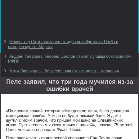
Манчестер Сити отказался от идеи приобретения Погба и
намерен купить Морату
Андрей Талалаев: Уверен, Смолов станет лучшим бомбардиром
РФПЛ
Матч Ливерпуль - Боруссия начнётся с минуты молчания
Пеле заявил, что три года мучился из-за
ошибки врачей
«По словам врачей, которые обследовали меня, была допущена
медицинская ошибка. У меня не будет никакой боли. Я даже
шутил с моим врачом, что пришел мой шанс на Олимпийских
играх. Пусть теперь я и хожу только с палкой», - сказал 75-летний
Пеле, чьи слова приводит Франс Пресс.
Пеле рассказал, что при первой операции в Сан-Паулу врачи