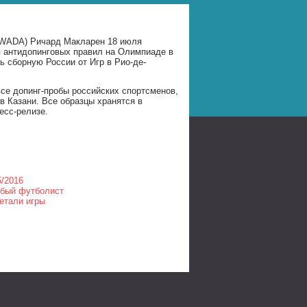
 (WADA) Ричард Макларен 18 июля
я антидопинговых правил на Олимпиаде в
 сборную России от Игр в Рио-де-
се допинг-пробы российских спортсменов,
в Казани. Все образцы хранятся в
есс-релизе.
5/2016
собый футболист
детали игры