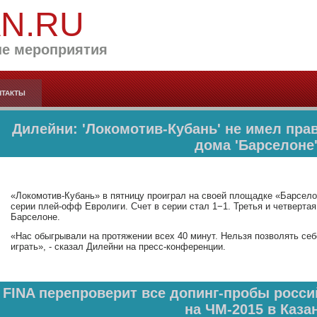
AN.RU
е мероприятия
НТАКТЫ
Дилейни: 'Локомотив-Кубань' не имел пра
дома 'Барселоне
«Локомотив-Кубань» в пятницу проиграл на своей площадке «Барсело
серии плей-офф Евролиги. Счет в серии стал 1−1. Третья и четвертая
Барселоне.
«Нас обыгрывали на протяжении всех 40 минут. Нельзя позволять себ
играть», - сказал Дилейни на пресс-конференции.
FINA перепроверит все допинг-пробы росси
на ЧМ-2015 в Каза