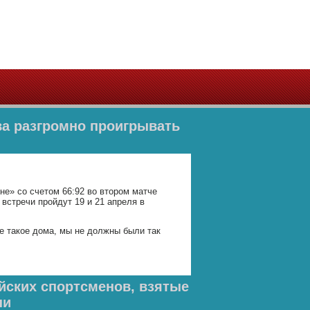
ва разгромно проигрывать
'
не» со счетом 66:92 во втором матче
 встречи пройдут 19 и 21 апреля в
е такое дома, мы не должны были так
йских спортсменов, взятые
ни