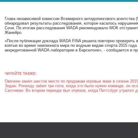
Глава независимой комиссии Всемирного антидопингового агентства
обнародовал результаты расследования, которое касалось нарушени
Сочи. По итогам расследования WADA рекомендовало МОК отстранить
Жанейро.
«После публикации доклада WADA FINA решила повторно проверить в
взятые во время чемпионата мира по водным видам спорта 2015 года 
аккредитованной WADA лаборатории в Барселоне», - сообщается в пр
ЧИТАЙТЕ ТАКЖЕ:
Овечкин занял шестое место по продажам игровых маек в сезоне 201
Зидан: Роналду забил три гола, когда это было нужно команде, он о
Салливан: Во втором периоде был отрезок, когда Питтсбург утратил 