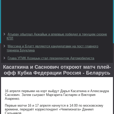
Атырау обыграл Акжайык и впервые победил в текущем сезоне
КПЛ
Мессина и Блатт являются кандидатами на пост главного
тренера Бруклина
Глава УГМК Козицын стал президентом Автомобилиста
Касаткина и Саснович откроют матч плей-
офф Кубка Федерации Россия - Беларусь
16 апреля первыми на корт выйдут Дарья Касаткина и Александра
Саснович. Затем сыграют Маргарита Гаспарян и Виктория
Азаренко.
Первые матчи 16 и 17 апреля начнутся в 14:00 по московскому
времени, передаёт корреспондент «Чемпионата» Даниил
Сальников.