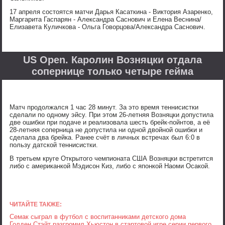
17 апреля состоятся матчи Дарья Касаткина - Виктория Азаренко,
Маргарита Гаспарян - Александра Саснович и Елена Веснина/
Елизавета Куличкова - Ольга Говорцова/Александра Саснович.
US Open. Каролин Возняцки отдала
сопернице только четыре гейма
Матч продолжался 1 час 28 минут. За это время теннисистки
сделали по одному эйсу. При этом 26-летняя Возняцки допустила
две ошибки при подаче и реализовала шесть брейк-пойнтов, а её
28-летняя соперница не допустила ни одной двойной ошибки и
сделала два брейка. Ранее счёт в личных встречах был 6:0 в
пользу датской теннисистки.
В третьем круге Открытого чемпионата США Возняцки встретится
либо с американкой Мэдисон Киз, либо с японкой Наоми Осакой.
ЧИТАЙТЕ ТАКЖЕ:
Семак сыграл в футбол с воспитанниками детского дома
Голден Стэйт разгромил Хьюстон в стартовой игре серии первого