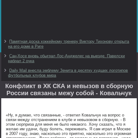
Памятная доска хоккейному тренеру Виктору Тихонову открыта
на его доме в Риге
Сан-Хосе вновь обыграл Лос-Анджелес на выезде. Павелски
набрал 2 очка
Daily Mail внесла эмблему Зенита в десятку худших логотипов
футбольных клубов мира
Конфликт в ХК СКА и невызов в сборную
России связаны межу собой - Ковальчук
«Ну, я думаю, что связанные, - ответил Ковальчук на вопрос о
связи между отстранением в клубе и невызовом в сборную. - В
этом сюрприза для меня не было никакого. Хочу сказать, что я
желаю им удачи, буду болеть, переживать. Я сам играл в Москве
в 2007 году, знаю, насколько это приятно, насколько это огромная