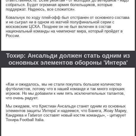
ответственность. Всем ребятам - от молодых до ветеранов - надо
собраться. Будет огромная армия болельщиков, которые
поддержат. Надеюсь, все сложится».
Ковальчук по ходу плей-офф был отстранен от основного состава
и не сыграл ни в одном из матчей полуфинальной серии с
московским ЦСКА. Позднее он не был включен в состав
национальный команды на чемпионат мира, который пройдет в
России.
Тохир: Ансальди должен стать одним из
основных элементов обороны 'Интера'
«Как и ожидалось, мы не стали покупать большое количество
футболистов, потому что в нашей команде и так много хороших
игроков. Но мы добавили к ним пять исключительных талантов,
что очень радует.
Мы ожидаем, что Кристиан Ансальди станет одним из основных
элементов защиты 'Интера' и надеемся, что Банега, Жоау Мариу,
Кандрева и Габигол составят новый костяк команды», - цитирует
Тохира Football Italia.