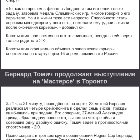
Спорт».
«То, как он прошел в финал в Лондоне и там выполнил свою
задачу, завоевав медаль Олимпийских игр, многое говорит о его
характере. Но и в жизни тоже все непросто. Способности стать
хорошим менеджером у него есть, пожелаем ему удачи в жизни
после окончания карьеры», - добавил он.
Коротышкин: нас постоянно кто-то списывает, всегда в тебя верят
только родители >>>.
Коротышкин официально объявит о завершении карьеры
спортсмена на стартующем 16 апреля чемпионате России.
Бернард Томич продолжает выступление
на 'Мастерсе' в Торонто
За 1 час 31 минуту, проведённые на корте, 23-летний Бернард
реализовал четыре брейк-пойнта и сделал семь эйсов, трижды
ошибившись при подаче. Его соперник, 27-летний Алехандро
трижды брал подачу оппонента, выполнив четыре эйса и
совершив одну двойную ошибку. Томич ведёт в противостоянии
спортсменов - 2:0.
Право сыграть в третьем круге соревнований Rogers Cup Бернард