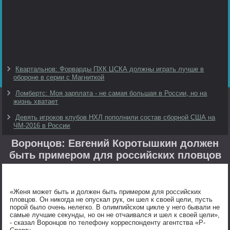
Квартальнов: Форварды ПХК ЦСКА должны играть лучше в
обороне в серии с Магниткой
Ломбертс: Моя зарплата - не самая большая в России, но на
жизнь хватает
Девять игроков клубов НХЛ пополнили состав сборной США на
ЧМ-2016 в России
Воронцов: Евгений Коротышкин должен
быть примером для российских пловцов
«Женя может быть и должен быть примером для российских
пловцов. Он никогда не опускал рук, он шел к своей цели, пусть
порой было очень нелегко. В олимпийском цикле у него бывали не
самые лучшие секунды, но он не отчаивался и шел к своей цели»,
- сказал Воронцов по телефону корреспонденту агентства «Р-