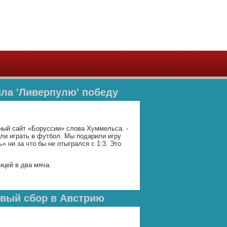
ила 'Ливерпулю' победу
ьный сайт «Боруссии» слова Хуммельса. -
ли играть в футбол. Мы подарили игру
ни за что бы не отыгрался с 1:3. Это
ицей в два мяча.
рвый сбор в Австрию