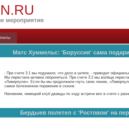
AN.RU
е мероприятия
НТАКТЫ
Матс Хуммельс: 'Боруссия' сама подар
- При счете 3:1 мы подумали, что дело в шляпе, - приводит официал
Мы перестали активно обороняться. При счете 3:2 мы вообще переста
«Ливерпулю». Если бы мы продолжали гнуть свою линию, «Ливерпуль» 
самое болезненное поражение в сезоне.
Напомним, немецкий клуб дважды по ходу встречи вел в счете с разн
Бердыев полетел с 'Ростовом' на пе