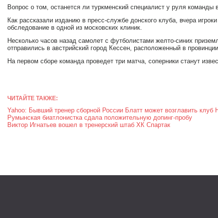
Вопрос о том, останется ли туркменский специалист у руля команды 
Как рассказали изданию в пресс-службе донского клуба, вчера игрок
обследование в одной из московских клиник.
Несколько часов назад самолет с футболистами желто-синих приземл
отправились в австрийский город Кессен, расположенный в провинции
На первом сборе команда проведет три матча, соперники станут изве
ЧИТАЙТЕ ТАКЖЕ:
Yahoo: Бывший тренер сборной России Блатт может возглавить клуб
Румынская биатлонистка сдала положительную допинг-пробу
Виктор Игнатьев вошел в тренерский штаб ХК Спартак