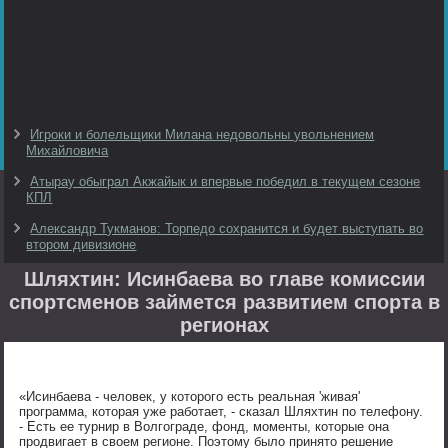
Игроки и болельщики Милана недовольны увольнением
Михайловича
Атырау обыграл Акжайык и впервые победил в текущем сезоне
КПЛ
Александр Тукманов: Торпедо сохранится и будет выступать во
втором дивизионе
Шляхтин: Исинбаева во главе комиссии
спортсменов займется развитием спорта в
регионах
«Исинбаева - человек, у которого есть реальная 'живая'
программа, которая уже работает, - сказал Шляхтин по телефону.
- Есть ее турнир в Волгограде, фонд, моменты, которые она
продвигает в своем регионе. Поэтому было принято решение