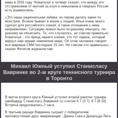
мира в 2016 году. Ковальчук в четверг сказал, что между его
отстранением от матчей за клуб и невызовом в сборную России
есть взаимосвязь.
«Это наша национальная забава: из героев делать каких-то
монстров. Всякое бывает в жизни у людей. Илья очень много
сделал для российского хоккея, и такое отношение к нему
неприемлемо. Ситуацию можно было по-разному обыграть, по-
разному ее объяснить. То, что случилось, не совсем правильно.
Ковальчук - это бренд нашего хоккея, это тот парень, который
вернул нам звание чемпионов мира. Об этом человеке говорят
все мировые СМИ последние 15 лет. Не совсем это правильно», -
сказал Фетисов журналистам.
Михаил Южный уступил Станисласу
Вавринке во 2-м круге теннисного турнира
в Торонто
В матче второго круга Южный уступил второй ракетке турнира
швейцарцу Станисласу Вавринке со счетом 6:7 (3:7), 6:7 (8:10).
Встреча продолжалась 2 часа.
В третьем раунде Вавринка сыграет с победителем
противостояния двух американцев - Джека Сока и Дональда Янга.