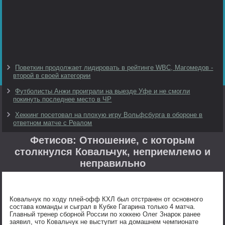
Поветкин продолжает лидировать в рейтинге WBC, Магомедов -
второй в своей категории
Футболисты Анжи проиграли на выезде Уфе и не смогли
покинуть последнее место в ЧР
Хеккинг посетовал на плохую игру Вольфсбурга в обороне в
ответном матче с Реалом
Фетисов: Отношение, с которым
столкнулся Ковальчук, неприемлемо и
неправильно
Ковальчук по ходу плей-офф КХЛ был отстранен от основного
состава команды и сыграл в Кубке Гагарина только 4 матча.
Главный тренер сборной России по хоккею Олег Знарок ранее
заявил, что Ковальчук не выступит на домашнем чемпионате