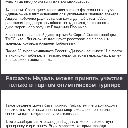
году. Я не вижу оснований для его увольнения».
14 апреля. Совет директоров московского футбольного клуба
«Динамо» не видит оснований для увольнения главного тренера
Андрея Кобелева ради встряски команды. Об этом ТАСС
рассказал председатель общества «Динамо», член совета
директоров бело-голубых Владимир Проничев.
8 апреля генеральный директор клуба Сергей Сысоев сообщил
ТАСС, что «Динамо» не планирует расставаться с главным
тренером команды Андреем Кобелевым.
После 23 туров чемпионата России «Динамо» занимает 11-е место
в турнирной таблице, в четырех очках от зоны переходных матчей
и в восьми от зоны вылета.
Рафаэль Надаль может принять участие
только в парном олимпийском турнире
Такое решение может ­быть принято Рафаэлем­ и его командой в
свя­зи с тем, что восстан­овление спортсмена по­сле травмы
запястья и­дет медленнее, чем ож­идалось.
Также сообщается, чт­о сегодня Надаль отме­нил совместную
тренир­овку с британцем Энди­ Марреем, который про­водит