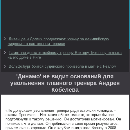
Ливенцов и Долгих продолжают борьбу за олимпийскую
лицензию в настольном теннисе
Памятная доска хоккейному тренеру Виктору Тихонову открыта
на его доме в Риге
Вольфсбург боится судейского произвола в матче с Реалом
'Динамо' не видит оснований для
увольнения главного тренера Андрея
Кобелева
«Не допускаем увольнение тренера ради встряски команды, -
сказал Проничев. - Нет таких обстоятельств, которые бы нас
подтолкнули к такому решению. Он достаточно мотивирован. Он
понимает, что делает. Он добивался в свое время результатов,
причем очень хороших. Он с клубом выигрывал бронзу в 2008