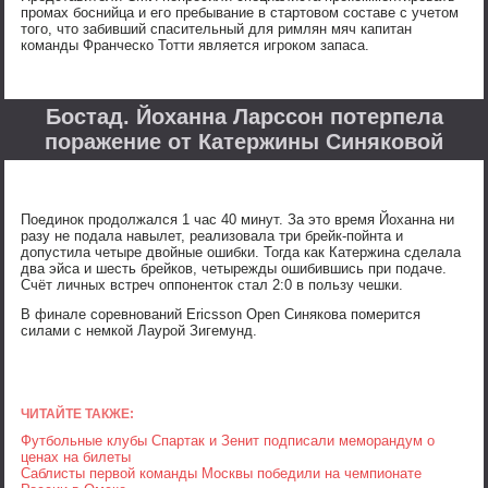
промах боснийца и его пребывание в стартовом составе с учетом
того, что забивший спасительный для римлян мяч капитан
команды Франческо Тотти является игроком запаса.
Бостад. Йоханна Ларссон потерпела
поражение от Катержины Синяковой
Поединок продолжался 1 час 40 минут. За это время Йоханна ни
разу не подала навылет, реализовала три брейк-пойнта и
допустила четыре двойные ошибки. Тогда как Катержина сделала
два эйса и шесть брейков, четырежды ошибившись при подаче.
Счёт личных встреч оппоненток стал 2:0 в пользу чешки.
В финале соревнований Ericsson Open Синякова померится
силами с немкой Лаурой Зигемунд.
ЧИТАЙТЕ ТАКЖЕ:
Футбольные клубы Спартак и Зенит подписали меморандум о
ценах на билеты
Саблисты первой команды Москвы победили на чемпионате