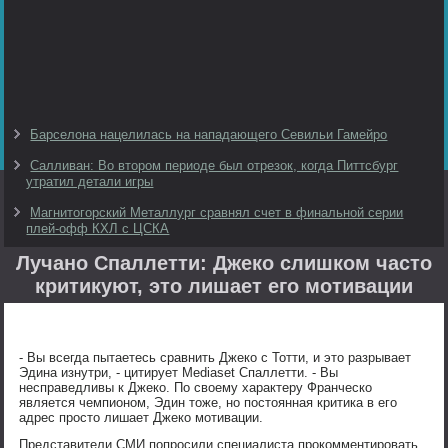
Барселона нацелилась на нападающего Севильи Гамейро
Салливан: Во втором периоде был отрезок, когда Питтсбург
утратил детали игры
Магнитогорский Металлург сравнял счет в финальной серии
плей-офф КХЛ с ЦСКА
Лучано Спаллетти: Джеко слишком часто
критикуют, это лишает его мотивации
- Вы всегда пытаетесь сравнить Джеко с Тотти, и это разрывает
Эдина изнутри, - цитирует Mediaset Спаллетти. - Вы
несправедливы к Джеко. По своему характеру Франческо
является чемпионом, Эдин тоже, но постоянная критика в его
адрес просто лишает Джеко мотивации.
Представители СМИ попросили специалиста прокомментировать