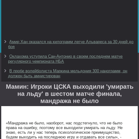
Амир Хан оказался на килограмм легче Альвареса за 30 дней до
боя
Оклахома уступила Сан-Антонио в своем последнем матче
регулярного чемпионата НБА
В пробе волейболиста Маркина мельдония 300 нанограмм, он
должен быть амнистирован
Мамин: Игроки ЦСКА выходили 'умирать
на льду' в шестом матче финала,
мандража не было
«Мандража не было, наоборот, нас подстегнуло, что не было
права на ошибку, поэтому все выходили умирать на льду. Не
знаю, есть ли у нас теперь психологическое преимущество,
будем выходить на последнюю игру и отдавать все силы», -