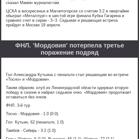
сказал Мамин журналистам.
ЦСКА в воскресенье в Магнитогорске со счетом 3:2 в овертайме
обыграл «Металлург» в шестой игре финала Кубка Гагарина и
сравнял счет в серии - 3−3. Седьмая и решающая встреча
пройдет в Москве 19 апреля.
ФНЛ. 'Мордовия' потерпела третье
поражение подряд
Гол Александра Кутьина с пенальти стал решающим во встрече
«Тосно» и «Мордовии».
Таким образом, клуб из Ленинградской области одержал вторую
победу в сезоне и набрал седьмое очко. «Мордовия» продолжает
оставаться без очков.
ФНЛ. 3-й тур
Тосно - Мордовия - 1:0 (0:0).
Гол: Кутьин, 62 (пенальти, 1:0).
Тамбов - Сибирь - 3:2 (1:0).
Голы: Шевчук, 6 (1:0). Выходил, 65 (1:1). Шевчук, 72 (2:1).