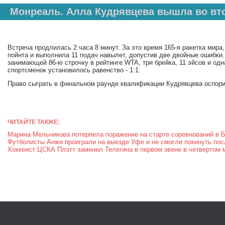
Монреаль. Алла Кудрявцева вышла во вт
Встреча продлилась 2 часа 8 минут. За это время 165-я ракетка мира
пойнта и выполнила 11 подач навылет, допустив две двойные ошибки.
занимающей 86-ю строчку в рейтинге WTA, три брейка, 11 эйсов и од
спортсменок установилось равенство - 1:1.
Право сыграть в финальном раунде квалификации Кудрявцева оспори
ЧИТАЙТЕ ТАКЖЕ:
Марина Мельникова потерпела поражение на старте соревнований в Б
Футболисты Анжи проиграли на выезде Уфе и не смогли покинуть пос
Хоккеист ЦСКА Плэтт заменил Телегина в первом звене в четвертом 