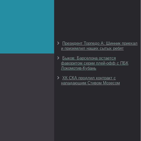
Президент Торпедо А: Шинник приехал
и приземлил наших сытых ребят
Быков: Барселона остается
фаворитом серии плей-офф с ПБК
Локомотив-Кубань
ХК СКА продлил контракт с
нападающим Стивом Мозесом