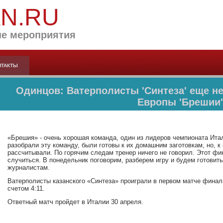
AN.RU
е мероприятия
НТАКТЫ
Одинцов: Ватерполисты 'Синтеза' еще н
Европы 'Брешии'
«Брешия» - очень хорошая команда, один из лидеров чемпионата Ита
разобрали эту команду, были готовы к их домашним заготовкам, но, к
рассчитывали. По горячим следам тренер ничего не говорил. Этот фи
случиться. В понедельник поговорим, разберем игру и будем готовит
журналистам.
Ватерполисты казанского «Синтеза» проиграли в первом матче фина
счетом 4:11.
Ответный матч пройдет в Италии 30 апреля.