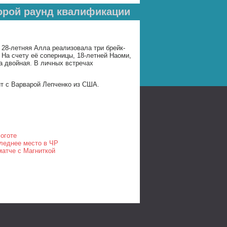
орой раунд квалификации
, 28-летняя Алла реализовала три брейк-
 На счету её соперницы, 18-летней Наоми,
на двойная. В личных встречах
т с Варварой Лепченко из США.
оготе
леднее место в ЧР
матче с Магниткой