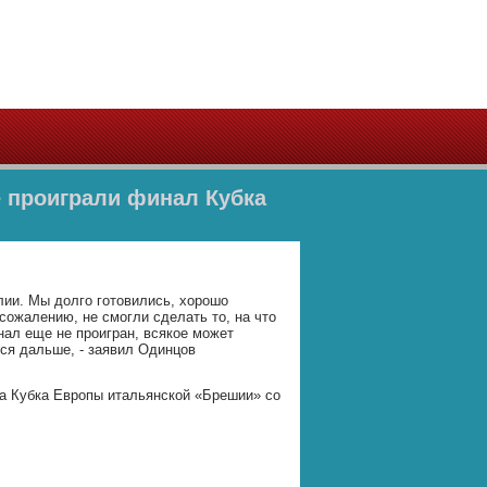
е проиграли финал Кубка
лии. Мы долго готовились, хорошо
 сожалению, не смогли сделать то, на что
нал еще не проигран, всякое может
ься дальше, - заявил Одинцов
ла Кубка Европы итальянской «Брешии» со