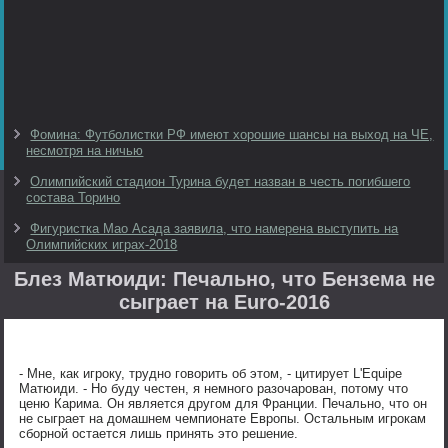
Фомина: Футболистки РФ имеют хорошие шансы на выход на ЧЕ,
несмотря на ничью
Олимпийский стадион Турина будет назван в честь погибшего
состава Торино
Фигуристка Мао Асада заявила, что намерена выступить на
Олимпийских играх-2018
Блез Матюиди: Печально, что Бензема не
сыграет на Euro-2016
- Мне, как игроку, трудно говорить об этом, - цитирует L'Equipe
Матюиди. - Но буду честен, я немного разочарован, потому что
ценю Карима. Он является другом для Франции. Печально, что он
не сыграет на домашнем чемпионате Европы. Остальным игрокам
сборной остается лишь принять это решение.