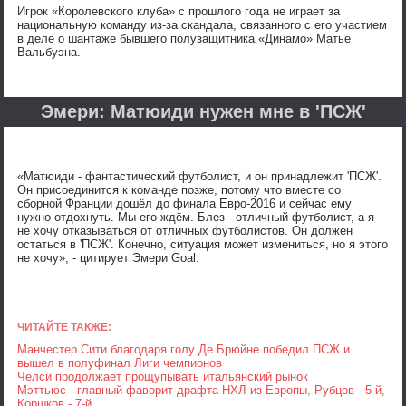
Игрок «Королевского клуба» с прошлого года не играет за
национальную команду из-за скандала, связанного с его участием
в деле о шантаже бывшего полузащитника «Динамо» Матье
Вальбуэна.
Эмери: Матюиди нужен мне в 'ПСЖ'
«Матюиди - фантастический футболист, и он принадлежит 'ПСЖ'.
Он присоединится к команде позже, потому что вместе со
сборной Франции дошёл до финала Евро-2016 и сейчас ему
нужно отдохнуть. Мы его ждём. Блез - отличный футболист, а я
не хочу отказываться от отличных футболистов. Он должен
остаться в 'ПСЖ'. Конечно, ситуация может измениться, но я этого
не хочу», - цитирует Эмери Goal.
ЧИТАЙТЕ ТАКЖЕ:
Манчестер Сити благодаря голу Де Брюйне победил ПСЖ и
вышел в полуфинал Лиги чемпионов
Челси продолжает прощупывать итальянский рынок
Мэттьюс - главный фаворит драфта НХЛ из Европы, Рубцов - 5-й,
Коршков - 7-й