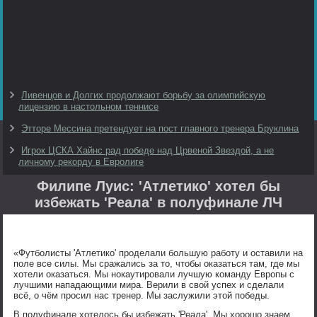
Ливенцов и Долгих продолжают борьбу за олимпийскую
лицензию в настольном теннисе
Этторе Мессина претендует на пост главного тренера Бруклина
Игрок ЦСКА Хайнс рад победе над Црвеной Звездой, а не
личному рекорду в Евролиге
Филипе Луис: 'Атлетико' хотел бы
избежать 'Реала' в полуфинале ЛЧ
«Футболисты 'Атлетико' проделали большую работу и оставили на
поле все силы. Мы сражались за то, чтобы оказаться там, где мы
хотели оказаться. Мы нокаутировали лучшую команду Европы с
лучшими нападающими мира. Верили в свой успех и сделали
всё, о чём просил нас тренер. Мы заслужили этой победы.
В полуфинале хотелось бы избежать 'Реала'. Мы хорошо знаем