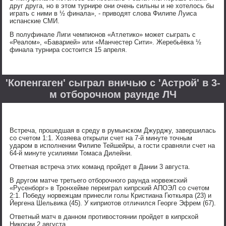
друг друга, но в этом турнире они очень сильны и не хотелось бы
играть с ними в ½ финала», - приводят слова Филипе Луиса
испанские СМИ.
В полуфинале Лиги чемпионов «Атлетико» может сыграть с
«Реалом», «Баварией» или «Манчестер Сити». Жеребьёвка ½
финала турнира состоится 15 апреля.
'Копенгаген' сыграл вничью с 'Астрой' в 3-
м отборочном раунде ЛЧ
Встреча, прошедшая в среду в румынском Джурджу, завершилась
со счетом 1:1. Хозяева открыли счет на 7-й минуте точным
ударом в исполнении Филипе Тейшейры, а гости сравняли счет на
64-й минуте усилиями Томаса Дилейни.
Ответная встреча этих команд пройдет в Дании 3 августа.
В другом матче третьего отборочного раунда норвежский
«Русенборг» в Тронхейме переиграл кипрский АПОЭЛ со счетом
2:1. Победу норвежцам принесли голы Кристиана Гюткьяра (23) и
Йергена Шельвика (45). У киприотов отличился Георге Эфрем (67).
Ответный матч в данном противостоянии пройдет в кипрской
Никосии 2 августа.