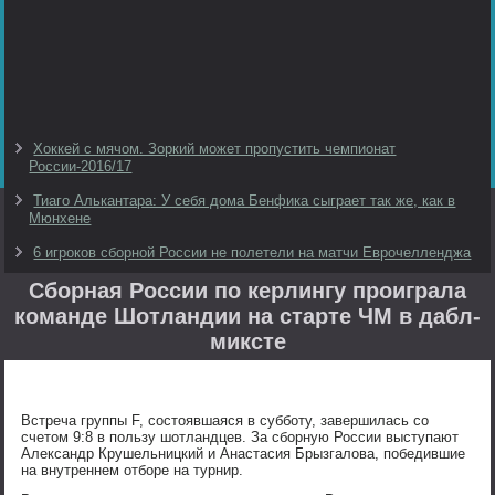
Хоккей с мячом. Зоркий может пропустить чемпионат
России-2016/17
Тиаго Алькантара: У себя дома Бенфика сыграет так же, как в
Мюнхене
6 игроков сборной России не полетели на матчи Еврочелленджа
Сборная России по керлингу проиграла
команде Шотландии на старте ЧМ в дабл-
миксте
Встреча группы F, состоявшаяся в субботу, завершилась со
счетом 9:8 в пользу шотландцев. За сборную России выступают
Александр Крушельницкий и Анастасия Брызгалова, победившие
на внутреннем отборе на турнир.