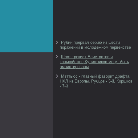
Рубин прервал серию из шести
поражений в молодёжном первенстве
Шорт-трекист Елистратов и
конькобежец Кулижников могут быть
амнистированы
Мэттьюс - главный фаворит драфта
НХЛ из Европы, Рубцов - 5-й, Коршков
- 7-й