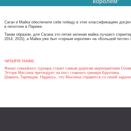
королем'
Саган и Майка обеспечили себе победу в этих классификациях досро
в пелотоне в Париже.
Таким образом, для Сагана это пятая зеленая майка лучшего спринтер
2014, 2015), а Майка уже был «горным королем» на «Большой петле» в
ЧИТАЙТЕ ТАКЖЕ:
Финал хоккейного турнира станет самым дорогим мероприятием Оли
Этторе Мессина претендует на пост главного тренера Бруклина
Шамиль Тарпищев: Надеюсь, что Мыскина справится со своей задаче