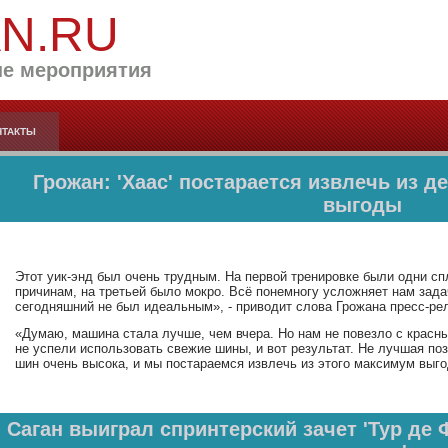
AN.RU
е мероприятия
НТАКТЫ
Грожан: 'Хаас' постарается извлечь из 
выгоды
Этот уик-энд был очень трудным. На первой тренировке были одни с
причинам, на третьей было мокро. Всё понемногу усложняет нам зада
сегодняшний не был идеальным», - приводит слова Грожана пресс-ре
«Думаю, машина стала лучше, чем вчера. Но нам не повезло с красн
не успели использовать свежие шины, и вот результат. Не лучшая поз
шин очень высока, и мы постараемся извлечь из этого максимум выг
Саган выиграл спринтерский зачет 'Тур де 