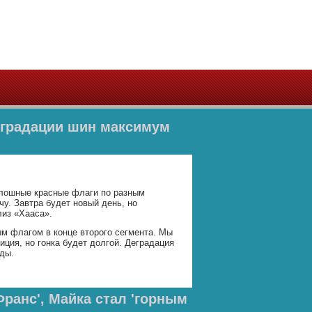
деградации шин максимум
плошные красные флаги по разным
чу. Завтра будет новый день, но
лиз «Хааса».
ым флагом в конце второго сегмента. Мы
иция, но гонка будет долгой. Деградация
оды.
Франс', Майка стал 'горным