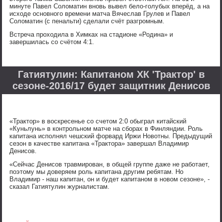
минуте Павел Соломатин вновь вывел бело-голубых вперёд, а на
исходе основного времени матча Вячеслав Грулев и Павел
Соломатин (с пенальти) сделали счёт разгромным.
Встреча проходила в Химках на стадионе «Родина» и
завершилась со счётом 4:1.
Гатиятулин: Капитаном ХК 'Трактор' в
сезоне-2016/17 будет защитник Денисов
«Трактор» в воскресенье со счетом 2:0 обыграл китайский
«Куньлунь» в контрольном матче на сборах в Финляндии. Роль
капитана исполнял чешский форвард Иржи Новотны. Предыдущий
сезон в качестве капитана «Трактора» завершал Владимир
Денисов.
«Сейчас Денисов травмирован, в общей группе даже не работает,
поэтому мы доверяем роль капитана другим ребятам. Но
Владимир - наш капитан, он и будет капитаном в новом сезоне», -
сказал Гатиятулин журналистам.