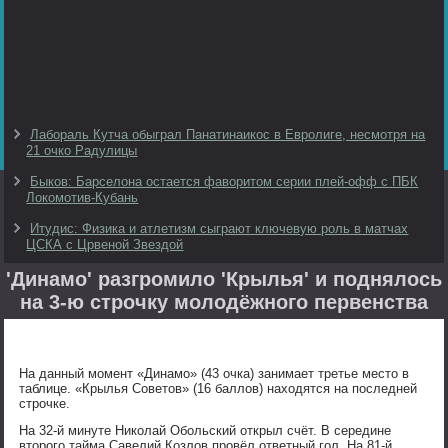
Лабораль Кутча обыграл Панатинаикос в Евролиге, несмотря на
21 очко Радулицы
Быков: Барселона остается фаворитом серии плей-офф с ПБК
Локомотив-Кубань
Итудис: Физика и атлетизм сыграют ключевую роль в матчах
ЦСКА с Црвеной Звездой
'Динамо' разгромило 'Крылья' и поднялось
на 3-ю строчку молодёжного первенства
На данный момент «Динамо» (43 очка) занимает третье место в
таблице. «Крылья Советов» (16 баллов) находятся на последней
строчке.
На 32-й минуте Николай Обольский открыл счёт. В середине
второго тайма Савелий Козлов провёл ответный гол. На 81-й