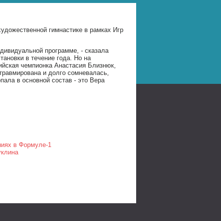
 художественной гимнастике в рамках Игр
ндивидуальной программе, - сказала
тановки в течение года. Но на
ийская чемпионка Анастасия Близнюк,
 травмирована и долго сомневалась,
пала в основной состав - это Вера
ниях в Формуле-1
уклина