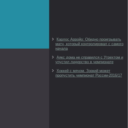
Карлос Арройо: Обидно проигрывать
матч, который контролировал с самого
начала
Аякс дома не справился с Утрехтом и
упустил лидерство в чемпионате
Хоккей с мячом. Зоркий может
пропустить чемпионат России-2016/17