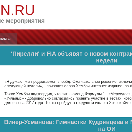
AN.RU
е мероприятия
НТАКТЫ
'Пирелли' и FIA объявят о новом контр
недели
«Я думаю, мы продвигаемся вперёд. Окончательное решение, включая 
следующей недели», - приводит слова Хембри интернет-издание Inau
Также Хембри подтвердил, что пять команд Формулы-1 - «Мерседес»,
«Уильямс» - добровольно согласились принять участие в тестах, кот
для сезона 2017 года. Тесты пройдут в грядущем июле в Хокенхайме.
Винер-Усманова: Гимнастки Кудрявцева и
на ОИ