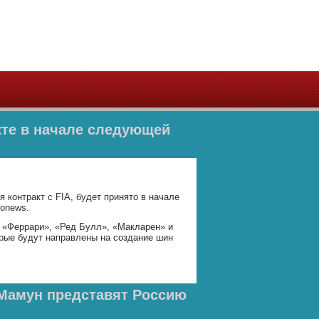
акте в начале следующей
контракт с FIA, будет принято в начале
tonews.
 «Феррари», «Ред Булл», «Макларен» и
орые будут направлены на создание шин
 Мамун представят Россию