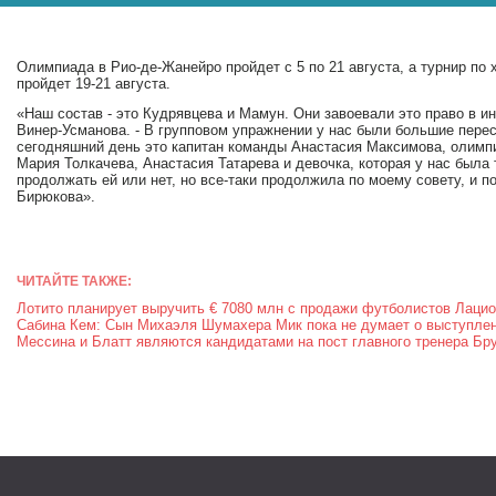
Олимпиада в Рио-де-Жанейро пройдет с 5 по 21 августа, а турнир по
пройдет 19-21 августа.
«Наш состав - это Кудрявцева и Мамун. Они завоевали это право в и
Винер-Усманова. - В групповом упражнении у нас были большие перес
сегодняшний день это капитан команды Анастасия Максимова, олимп
Мария Толкачева, Анастасия Татарева и девочка, которая у нас была
продолжать ей или нет, но все-таки продолжила по моему совету, и по
Бирюкова».
ЧИТАЙТЕ ТАКЖЕ:
Лотито планирует выручить € 7080 млн с продажи футболистов Лацио
Сабина Кем: Сын Михаэля Шумахера Мик пока не думает о выступле
Мессина и Блатт являются кандидатами на пост главного тренера Бр