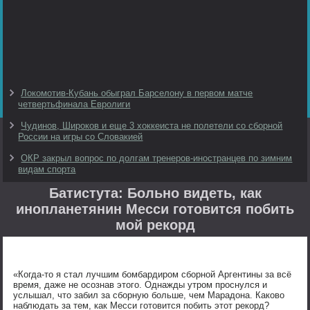
Локомотив-Кубань обыграл Барселону в первом матче
четвертьфинала Евролиги
Чудинов, Широков и еще 3 хоккеиста не полетели со сборной
России на игры со Словакией
ОКР закрыл вопрос по долгам тренеров-иностранцев по зимним
видам спорта
Батистута: Больно видеть, как
инопланетянин Месси готовится побить
мой рекорд
«Когда-то я стал лучшим бомбардиром сборной Аргентины за всё
время, даже не осознав этого. Однажды утром проснулся и
услышал, что забил за сборную больше, чем Марадона. Каково
наблюдать за тем, как Месси готовится побить этот рекорд?