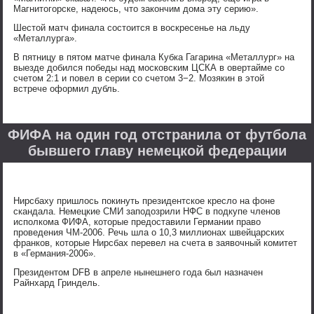
Магнитогорске, надеюсь, что закончим дома эту серию».
Шестой матч финала состоится в воскресенье на льду
«Металлурга».
В пятницу в пятом матче финала Кубка Гагарина «Металлург» на
выезде добился победы над московским ЦСКА в овертайме со
счетом 2:1 и повел в серии со счетом 3−2. Мозякин в этой
встрече оформил дубль.
ФИФА на один год отстранила от футбола
бывшего главу немецкой федерации
Нирсбаху пришлось покинуть президентское кресло на фоне
скандала. Немецкие СМИ заподозрили НФС в подкупе членов
исполкома ФИФА, которые предоставили Германии право
проведения ЧМ-2006. Речь шла о 10,3 миллионах швейцарских
франков, которые Нирсбах перевел на счета в заявочный комитет
в «Германия-2006».
Президентом DFB в апреле нынешнего года был назначен
Райнхард Гриндель.