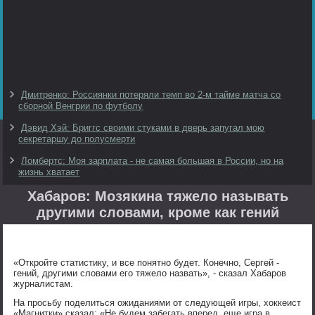
Дмитренко: Россиянки потеряли темп во 2-м тайме матча со
сборной Венгрии по футболу
Дэвид Хэй: Бриггс своими стуками в дверь запугал мою
секретаршу до полусмерти
Ломбертс: Моя зарплата - не самая большая в России, но на
жизнь хватает
Хабаров: Мозякина тяжело называть
другими словами, кроме как гений
«Откройте статистику, и все понятно будет. Конечно, Сергей -
гений, другими словами его тяжело назвать», - сказал Хабаров
журналистам.
На просьбу поделиться ожиданиями от следующей игры, хоккеист
«Магнитки» сказал: «Не будем забегать вперед, еще игра в