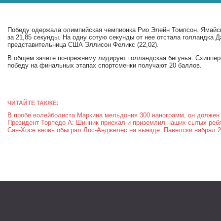
Победу одержала олимпийская чемпионка Рио Элейн Томпсон. Ямайс
за 21,85 секунды. На одну сотую секунды от нее отстала голландка 
представительница США Эллисон Феликс (22,02).
В общем зачете по-прежнему лидирует голландская бегунья. Схипперс
победу на финальных этапах спортсменки получают 20 баллов.
ЧИТАЙТЕ ТАКЖЕ:
В пробе волейболиста Маркина мельдония 300 нанограмм, он должен
Президент Торпедо А: Шинник приехал и приземлил наших сытых реб
Сан-Хосе вновь обыграл Лос-Анджелес на выезде. Павелски набрал 2