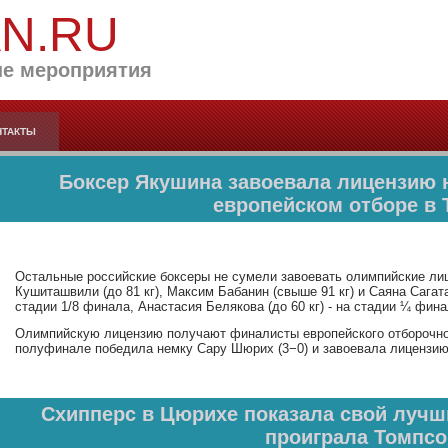
AN.RU
е мероприятия
НТАКТЫ
Боксер Якушина завоевала лицензию 
европейском отборе в 
Остальные российские боксеры не сумели завоевать олимпийские лиц
Кушиташвили (до 81 кг), Максим Бабанин (свыше 91 кг) и Саяна Сагата
стадии 1/8 финала, Анастасия Белякова (до 60 кг) - на стадии ¼ фина
Олимпийскую лицензию получают финалисты европейского отборочног
полуфинале победила немку Сару Шюрих (3−0) и завоевала лицензию
Схипперс в Цюрихе показала свой лучши
проиграла Томпсо