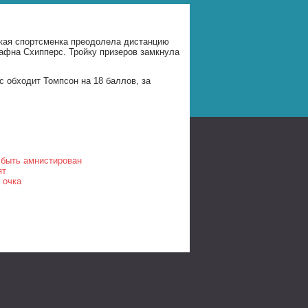
кая спортсменка преодолела дистанцию
Дафна Схипперс. Тройку призеров замкнула
 обходит Томпсон на 18 баллов, за
 быть амнистирован
ят
 очка