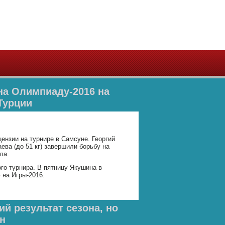
на Олимпиаду-2016 на
Турции
ензии на турнире в Самсуне. Георгий
ева (до 51 кг) завершили борьбу на
ла.
о турнира. В пятницу Якушина в
 на Игры-2016.
й результат сезона, но
н