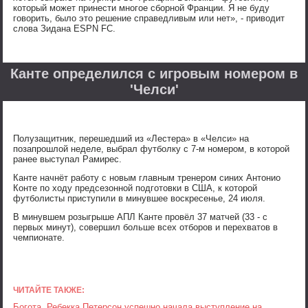
который может принести многое сборной Франции. Я не буду
говорить, было это решение справедливым или нет», - приводит
слова Зидана ESPN FC.
Канте определился с игровым номером в
'Челси'
Полузащитник, перешедший из «Лестера» в «Челси» на
позапрошлой неделе, выбрал футболку с 7-м номером, в которой
ранее выступал Рамирес.
Канте начнёт работу с новым главным тренером синих Антонио
Конте по ходу предсезонной подготовки в США, к которой
футболисты приступили в минувшее воскресенье, 24 июля.
В минувшем розыгрыше АПЛ Канте провёл 37 матчей (33 - с
первых минут), совершил больше всех отборов и перехватов в
чемпионате.
ЧИТАЙТЕ ТАКЖЕ:
Богота. Ребекка Петерсон успешно начала выступление на