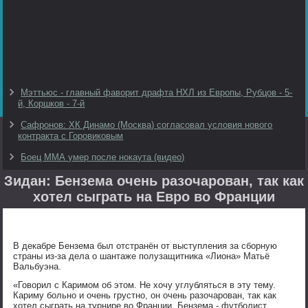
Мэттьюс - главный фаворит драфта НХЛ из Европы, Рубцов - 5-
й, Коршков - 7-й
Сафронов: ХК Динамо (Москва) согласовал условия нового
контракта с Горовиковым
Боец ММА умер после нокаута (видео)
Зидан: Бензема очень разочарован, так как
хотел сыграть на Евро во Франции
В декабре Бензема был отстранён от выступления за сборную
страны из-за дела о шантаже полузащитника «Лиона» Матьё
Вальбуэна.
«Говорил с Каримом об этом. Не хочу углубляться в эту тему.
Кариму больно и очень грустно, он очень разочарован, так как
хотел сыграть на турнире во Франции. Бензема - футболист,