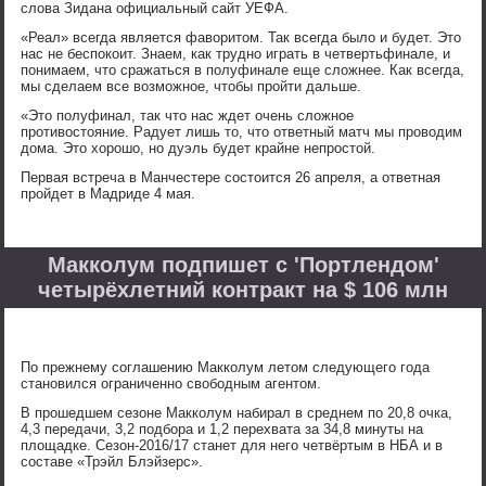
слова Зидана официальный сайт УЕФА.
«Реал» всегда является фаворитом. Так всегда было и будет. Это
нас не беспокоит. Знаем, как трудно играть в четвертьфинале, и
понимаем, что сражаться в полуфинале еще сложнее. Как всегда,
мы сделаем все возможное, чтобы пройти дальше.
«Это полуфинал, так что нас ждет очень сложное
противостояние. Радует лишь то, что ответный матч мы проводим
дома. Это хорошо, но дуэль будет крайне непростой.
Первая встреча в Манчестере состоится 26 апреля, а ответная
пройдет в Мадриде 4 мая.
Макколум подпишет с 'Портлендом'
четырёхлетний контракт на $ 106 млн
По прежнему соглашению Макколум летом следующего года
становился ограниченно свободным агентом.
В прошедшем сезоне Макколум набирал в среднем по 20,8 очка,
4,3 передачи, 3,2 подбора и 1,2 перехвата за 34,8 минуты на
площадке. Сезон-2016/17 станет для него четвёртым в НБА и в
составе «Трэйл Блэйзерс».