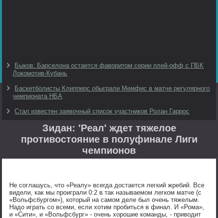
Быков: Барселона остается фаворитом серии плей-офф с ПБК
Локомотив-Кубань
Баскетболисты Клипперс обыграли Мемфис в матче регулярного
чемпионата НБА
Стал известен заявочный список участников Ролан Гаррос
Зидан: 'Реал' ждет тяжелое
противостояние в полуфинале Лиги
чемпионов
Не соглашусь, что «Реалу» всегда достается легкий жребий. Все
видели, как мы проиграли 0:2 в так называемом легком матче (с
«Вольфсбургом»), который на самом деле был очень тяжелым.
Надо играть со всеми, если хотим пробиться в финал. И «Рома»,
и «Сити», и «Вольфсбург» - очень хорошие команды, - приводит