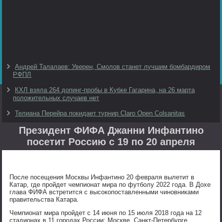
Андрей Талалаев: Уверен, Смолов станет лучшим бомбардиром
РФПЛ
КХЛ взяла 264 допинг-пробы в Кубке Гагарина, на 26 марта
положительных случаев нет
Телиана Перейра покидает турнир Claro Open Colsanitas
Президент ФИФА Джанни Инфантино
посетит Россию с 19 по 20 апреля
После посещения Москвы Инфантино 20 февраля вылетит в
Катар, где пройдет чемпионат мира по футболу 2022 года. В Дохе
глава ФИФА встретится с высокопоставленными чиновниками
правительства Катара.
Чемпионат мира пройдет с 14 июня по 15 июля 2018 года на 12
стадионах в 11 городах России: Москве, Санкт-Петербурге,