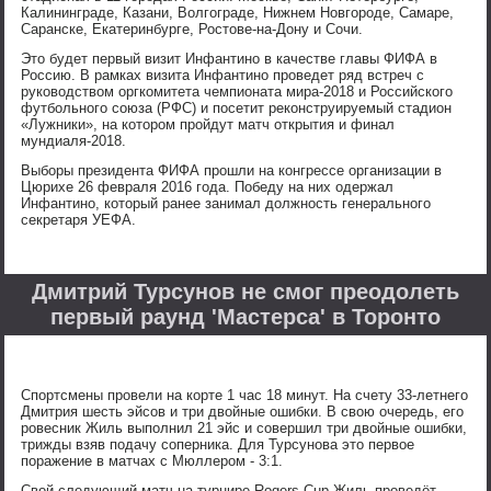
Калининграде, Казани, Волгограде, Нижнем Новгороде, Самаре,
Саранске, Екатеринбурге, Ростове-на-Дону и Сочи.
Это будет первый визит Инфантино в качестве главы ФИФА в
Россию. В рамках визита Инфантино проведет ряд встреч с
руководством оргкомитета чемпионата мира-2018 и Российского
футбольного союза (РФС) и посетит реконструируемый стадион
«Лужники», на котором пройдут матч открытия и финал
мундиаля-2018.
Выборы президента ФИФА прошли на конгрессе организации в
Цюрихе 26 февраля 2016 года. Победу на них одержал
Инфантино, который ранее занимал должность генерального
секретаря УЕФА.
Дмитрий Турсунов не смог преодолеть
первый раунд 'Мастерса' в Торонто
Спортсмены провели на корте 1 час 18 минут. На счету 33-летнего
Дмитрия шесть эйсов и три двойные ошибки. В свою очередь, его
ровесник Жиль выполнил 21 эйс и совершил три двойные ошибки,
трижды взяв подачу соперника. Для Турсунова это первое
поражение в матчах с Мюллером - 3:1.
Свой следующий матч на турнире Rogers Cup Жиль проведёт