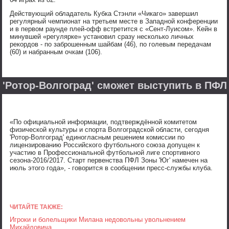
Действующий обладатель Кубка Стэнли «Чикаго» завершил
регулярный чемпионат на третьем месте в Западной конференции
и в первом раунде плей-офф встретится с «Сент-Луисом». Кейн в
минувшей «регулярке» установил сразу несколько личных
рекордов - по заброшенным шайбам (46), по голевым передачам
(60) и набранным очкам (106).
'Ротор-Волгоград' сможет выступить в ПФЛ
«По официальной информации, подтверждённой комитетом
физической культуры и спорта Волгоградской области, сегодня
'Ротор-Волгоград' единогласным решением комиссии по
лицензированию Российского футбольного союза допущен к
участию в Профессиональной футбольной лиге спортивного
сезона-2016/2017. Старт первенства ПФЛ Зоны 'Юг' намечен на
июль этого года», - говорится в сообщении пресс-службы клуба.
ЧИТАЙТЕ ТАКЖЕ:
Игроки и болельщики Милана недовольны увольнением
Михайловича