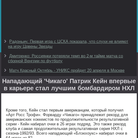
Радоньич: Первая игра с ЦСКА показала, что слухи не влияют
на игру Црвены Звезды
Дмитренко: Россиянки потеряли темп во 2-м тайме матча со
сборной Венгрии по футболу
Матч Красный Октябрь - УНИКС пройдет 20 апреля в Москве
Нападающий 'Чикаго' Патрик Кейн впервые
в карьере стал лучшим бомбардиром НХЛ
Кроме того, Кейн стал первым американцем, который получил
«Арт Росс Трофи». Форварду «Чикаго» принадлежит рекорд для
американских хоккеистов по продолжительности результативной
серии - Кейн набирал очки в 26 играх подряд. Это также рекорд
клуба и самая продолжительная результативная серия НХЛ с
сезона-1992/93. Всего нападающий «Блэкхоукс» набирал очки в
64 играх из 82.