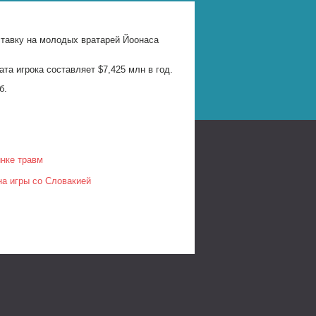
ставку на молодых вратарей Йоонаса
та игрока составляет $7,425 млн в год.
б.
нке травм
на игры со Словакией