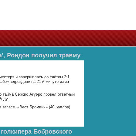
а', Рондон получил травму
естер» и завершилась со счётом 2:1.
абом «дроздов» на 21-й минуте из-за
о тайма Серхио Агуэро провёл ответный
беду.
в запасе. «Вест Бромвич» (40 баллов)
 голкипера Бобровского