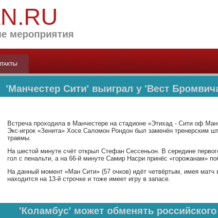
AN.RU
е мероприятия
НТАКТЫ
'Манчестер Сити' выиграл у 'Вест Бромвич
Встреча проходила в Манчестере на стадионе «Этихад - Сити оф Манч
Экс-игрок «Зенита» Хосе Саломон Рондон был заменён тренерским шт
травмы.
На шестой минуте счёт открыл Стефан Сессеньон. В середине первог
гол с пенальти, а на 66-й минуте Самир Насри принёс «горожанам» по
На данный момент «Ман Сити» (57 очков) идёт четвёртым, имея матч 
находится на 13-й строчке и тоже имеет игру в запасе.
'Коламбус' может обменять российского