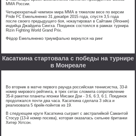
MMA России.
Четырехкратный чемпион мира ММА в тяжелом весе по версии
Pride FC Емельяненко 31 декабря 2015 года, спустя 3,5 года
после своего предыдущего боя, нокаутировал в Сайтаме (Япония)
индийца Джайдипа Сингха. Поединок состоялся в рамках турнира
Rizin Fighting World Grand Prix.
Фёдор Емельяненко триумфально вернулся на ринг
Касаткина стартовала с победы на турнире
в Монреале
Во вторник в матче первого раунда российская теннисистка, 33-й
номер мирового рейтинга, в трех сетах сломила сопротивление
35-й ракетки планеты японки Мисаки Дои - 3:6, 6:3, 6:1. Поединок
продолжался почти два часа. Касаткина сделала 3 эйса и
реализовала 5 брейк-пойнтов из 19.
В следующем круге Касаткина сыграет с австралийкой Самантой
Стосур (13-й номер посева), которая оказалась сильнее британки
Хитер Уотсон.