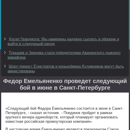
Хосеп Гвардиола: Мы намерены надежно сыграть в обороне и
выйти в следующий раунд
Турышев и Зернова стали победителями Авачинского лыжного
марафона
Шорт-трекист Елистратов и конькобежец Кулижников могут быть
амнистированы
Федор Емельяненко проведет следующий
бой в июне в Санкт-Петербурге
«Следующий бой Федора Емельяненко состоится в июне в Санкт-
Петербурге, - сказал источник. - Поединок пройдет в рамках
крупного вечера единоборств, который планирует организовать
известная российская промоутерская компания».
В настоящее время Емельяненко является президентом Союза