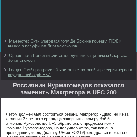
Манчестер Сити благодаря голу Де Брюйне победил ПСЖ и
вышел в полуфинал Лиги чемпионов
Орлов: пока Боккетти считается лучшим защитником Спартака,
Зенит спокоен
Голден Стэйт разгромил Хьюстон в стартовой игре серии первого
раунда плей-офф НБА
Россиянин Нурмагомедов отказался
заменить Макгрегора в UFC 200
Летом должен был состояться реванш Макгрегор - Диас, но из-за
желания 27-летнего ирландца завершить карьеру бой был
отменен. Руководство UFC обратилось с предложением к
команде Нурмагомедова, но получило отказ, так-как он в
прошедший уик-энд (на шоу UFConFOX19) уже дрался в октагоне