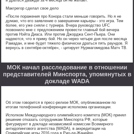
и драться дважды за 4 месяца он не желает:
Макгрегор сделал свое дело
«После поражения про Конора стали меньше говорить. Но я не
думаю, что его заявление о завершении карьеры - это игра. Тем
более, его уже сняли с турнира. Вчера руководство UFC
позвонило мне с предложением провести главный бой вечера
против Нэйта Диаса. Или против Джорджа Сент-Пьера. Они
надеются, что я приму бой. Но он через четыре дня после месяца
Рамадан, и мне будет тяжело физически драться пять раундов. Я
вернусь в сентябре-октябре», - цитирует Нурмагомедова Матч ТВ.
МОК начал расследование в отношении
представителей Минспорта, упомянутых в
докладе WADA
Об этом говорится в пресс-релизе МОК, опубликованном по
итогам телефонной конференции исполкома организации.
Исполком Международного олимпийского комитета (МОК) принял
решение отказать сотрудникам Минспорта РФ, которые
фигурируют в докладе независимой комиссии Всемирного
антидопингового агентства (WADA), в аккредитации на
Олимпийские игры 2016 года в Рио-де-Жанейро.