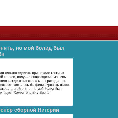
онять, но мой болид был
ён
гда сложно сделать при начале гонки из
вой толчее, получив повреждения машины.
осле каждого пит-стопа мне приходилось
рываться - хотелось бы финишировать выше
таковать и обгонять, но мой болид был
цитирует Хэмилтона Sky Sports.
ренер сборной Нигерии