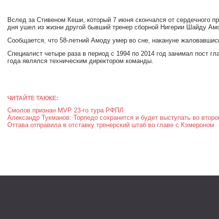
Вслед за Стивеном Кеши, который 7 июня скончался от сердечного при
дня ушел из жизни другой бывший тренер сборной Нигерии Шайду Ам
Сообщается, что 58-летний Амоду умер во сне, накануне жаловавшись
Специалист четыре раза в период с 1994 по 2014 год занимал пост гла
года являлся техническим директором команды.
ЧИТАЙТЕ ТАКЖЕ:
Смолов признан MVP 23-го тура РФПЛ
Александр Тукманов: Торпедо сохранится и будет выступать во втор
Оттава отправила в отставку тренерский штаб во главе с Кэмероном