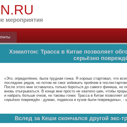
AN.RU
е мероприятия
НТАКТЫ
Хэмилтон: Трасса в Китае позволяет обг
серьёзно поврежд
«Это, определённо, была трудная гонка. Я хорошо стартовал, что все
последних рядов, но потом не смог избежать проблем в послестарто
После этого мне оставалось только бороться до самого финиша, но п
вновь отыгрываться. В конце мне просто не хватило шин, чтобы про
и набрать больше очков, но таковы гонки. Трасса в Китае позволяет а
серьёзно повреждён - думаю, подвеска и кузов были повреждены», - 
Вслед за Кеши скончался другой экс-т