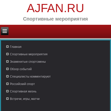
AJFAN.RU
Спортивные мероприятия
Главная
Спортивные мероприятия
Знаменитые спортсмены
Обзор событий
Специалисты комментируют
Российский спорт
Спортивная жизнь
Встречи, игры, матчи