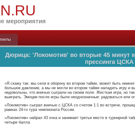
AN.RU
е мероприятия
НТАКТЫ
Дюрица: 'Локомотив' во вторые 45 минут 
прессинга ЦСКА
«Я скажу так: мы сели в оборону во втором тайме, может быть немн
большое давление, а мы не могли во втором тайме наладить игру и вы
недовольны, что вничью сыграли на своем поле. Жесткая игра, но так
выиграть. Эмоции после игры были неоднозначные: радоваться или ог
«Локомотив» сыграл вничью с ЦСКА со счетом 1:1 во встрече, прошед
рамках 24-го тура чемпионата России.
«Локомотив» набрал 43 очка и занимает третье место в турнирной та
четыре балла.