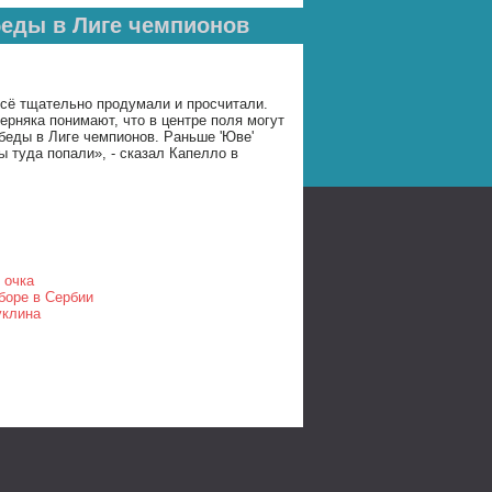
беды в Лиге чемпионов
 всё тщательно продумали и просчитали.
верняка понимают, что в центре поля могут
обеды в Лиге чемпионов. Раньше 'Юве'
ы туда попали», - сказал Капелло в
 очка
боре в Сербии
уклина