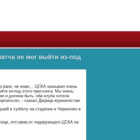
матча не мог выйти из-под
ого рано, не знаю… ЦСКА оказывал очень
йти из-под этого прессинга. Мы очень
ая и должна быть: оба клуба хотели
орчаться», - сказал Дюрица журналистам.
шей в субботу на стадионе в Черкизово в
блице, отставая от лидирующего ЦСКА на