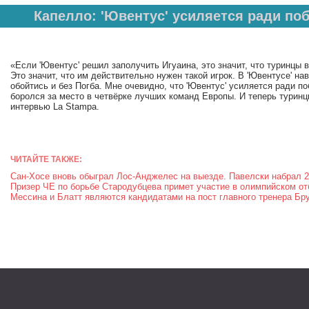
Капелло: 'Ювентус' усиляется ради по
«Если 'Ювентус' решил заполучить Игуаина, это значит, что туринцы
Это значит, что им действительно нужен такой игрок. В 'Ювентусе' на
обойтись и без Погба. Мне очевидно, что 'Ювентус' усиляется ради п
боролся за место в четвёрке лучших команд Европы. И теперь туринц
интервью La Stampa.
ЧИТАЙТЕ ТАКЖЕ:
Сан-Хосе вновь обыграл Лос-Анджелес на выезде. Павелски набрал 2
Призер ЧЕ по борьбе Стародубцева примет участие в олимпийском от
Мессина и Блатт являются кандидатами на пост главного тренера Бр