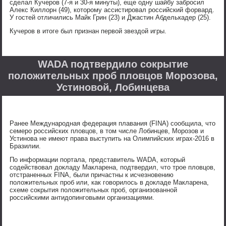
сделал Кучеров (7-я и 30-я минуты), еще одну шайбу забросил
Алекс Киллорн (49), которому ассистировал российский форвард.
У гостей отличились Майк Грин (23) и Джастин Абделькадер (25).
Кучеров в итоге был признан первой звездой игры.
WADA подтвердило сокрытие
положительных проб пловцов Морозова,
Устиновой, Лобинцева
Ранее Международная федерация плавания (FINA) сообщила, что
семеро российских пловцов, в том числе Лобинцев, Морозов и
Устинова не имеют права выступить на Олимпийских играх-2016 в
Бразилии.
По информации портала, представитель WADA, который
содействовал докладу Макларена, подтвердил, что трое пловцов,
отстраненных FINA, были причастны к исчезновению
положительных проб или, как говорилось в докладе Макларена,
схеме сокрытия положительных проб, организованной
российскими антидопинговыми организациями.