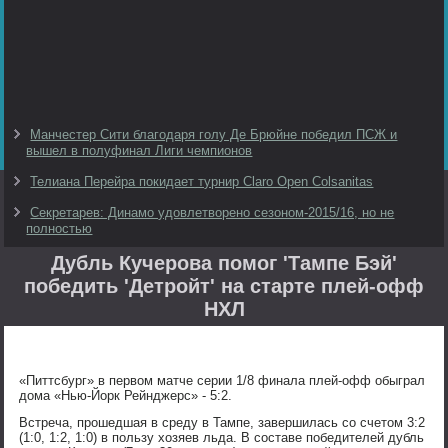
Манчестер Сити благодаря голу Де Брюйне победил ПСЖ и
вышел в полуфинал Лиги чемпионов
Телиана Перейра покидает турнир Claro Open Colsanitas
Секретарев: Динамо удовлетворено сезоном-2015/16, но не
полностью
Дубль Кучерова помог 'Тампе Бэй'
победить 'Детройт' на старте плей-офф
НХЛ
«Питтсбург» в первом матче серии 1/8 финала плей-офф обыграл
дома «Нью-Йорк Рейнджерс» - 5:2.
Встреча, прошедшая в среду в Тампе, завершилась со счетом 3:2
(1:0, 1:2, 1:0) в пользу хозяев льда. В составе победителей дубль