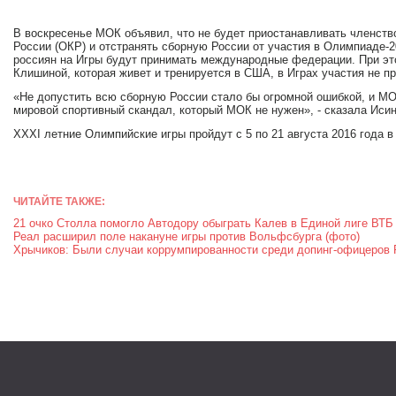
В воскресенье МОК объявил, что не будет приостанавливать членств
России (ОКР) и отстранять сборную России от участия в Олимпиаде-2
россиян на Игры будут принимать международные федерации. При эт
Клишиной, которая живет и тренируется в США, в Играх участия не пр
«Не допустить всю сборную России стало бы огромной ошибкой, и М
мировой спортивный скандал, который МОК не нужен», - сказала Иси
XXXI летние Олимпийские игры пройдут с 5 по 21 августа 2016 года 
ЧИТАЙТЕ ТАКЖЕ:
21 очко Столла помогло Автодору обыграть Калев в Единой лиге ВТБ
Реал расширил поле накануне игры против Вольфсбурга (фото)
Хрычиков: Были случаи коррумпированности среди допинг-офицеро