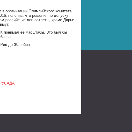
о в организации Олимпийского комитета
016, пояснив, что решения по допуску
ом российские легкоатлеты, кроме Дарьи
имут.
ОК понимал ее масштабы. Это был бы
нбаева.
в Рио-де-Жанейро.
в РУСАДА