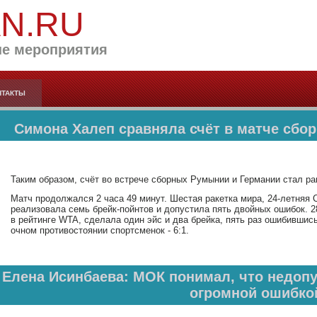
AN.RU
е мероприятия
НТАКТЫ
Симона Халеп сравняла счёт в матче сбо
Таким образом, счёт во встрече сборных Румынии и Германии стал рав
Матч продолжался 2 часа 49 минут. Шестая ракетка мира, 24-летняя 
реализовала семь брейк-пойнтов и допустила пять двойных ошибок. 
в рейтинге WTA, сделала один эйс и два брейка, пять раз ошибившис
очном противостоянии спортсменок - 6:1.
Елена Исинбаева: МОК понимал, что недопу
огромной ошибко