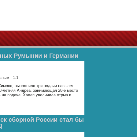
рных Румынии и Германии
ным - 1:1.
Симона, выполнила три подачи навылет,
28-летняя Андреа, занимающая 28-е место
ь на подаче. Халеп увеличила отрыв в
ск сборной России стал бы
й