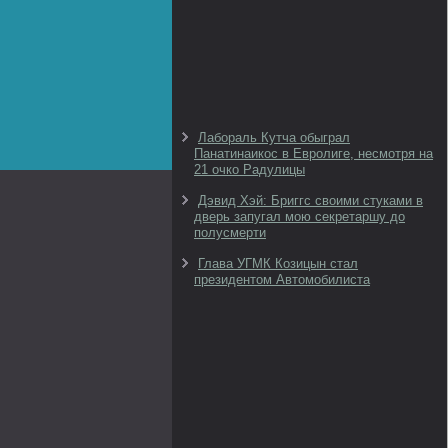
Лабораль Кутча обыграл
Панатинаикос в Евролиге, несмотря на
21 очко Радулицы
Дэвид Хэй: Бриггс своими стуками в
дверь запугал мою секретаршу до
полусмерти
Глава УГМК Козицын стал
президентом Автомобилиста